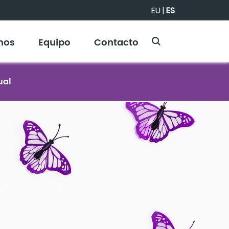
EU
|
ES
mos
Equipo
Contacto
ual