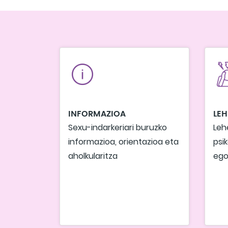
INFORMAZIOA
LE
Sexu-indarkeriari buruzko
Leh
informazioa, orientazioa eta
psik
aholkularitza
ego