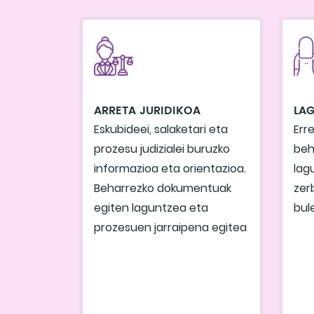
ARRETA JURIDIKOA
LAG
Eskubideei, salaketari eta
Err
prozesu judizialei buruzko
beh
informazioa eta orientazioa.
lag
Beharrezko dokumentuak
zer
egiten laguntzea eta
bul
prozesuen jarraipena egitea