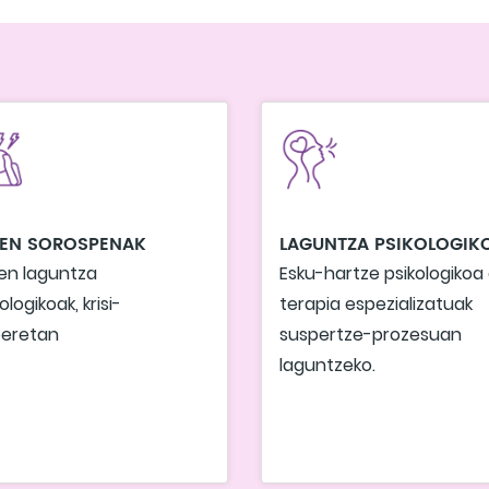
HEN SOROSPENAK
LAGUNTZA PSIKOLOGIK
en laguntza
Esku-hartze psikologikoa
ologikoak, krisi-
terapia espezializatuak
eretan
suspertze-prozesuan
laguntzeko.