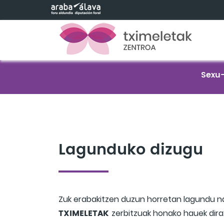
Eduki nagusira joan
Sexu-
Lagunduko dizugu
Zuk erabakitzen duzun horretan lagundu n
TXIMELETAK
zerbitzuak honako hauek dira