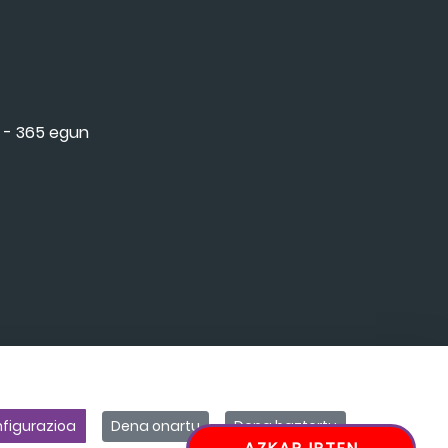
 - 365 egun
figurazioa
Dena onartu
Dena baztertu