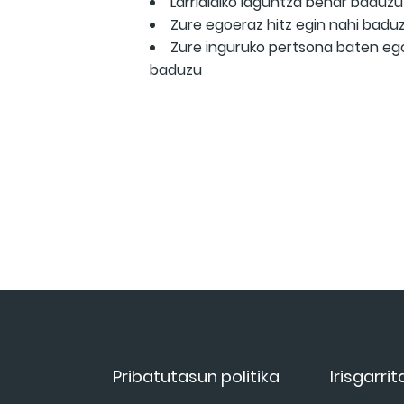
Larrialdiko laguntza behar baduzu
Zure egoeraz hitz egin nahi badu
Zure inguruko pertsona baten ego
baduzu
Pribatutasun politika
Irisgarri