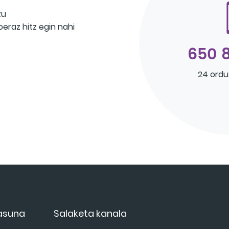
zu
eraz hitz egin nahi
650 8
24 ordu
tasuna
Salaketa kanala