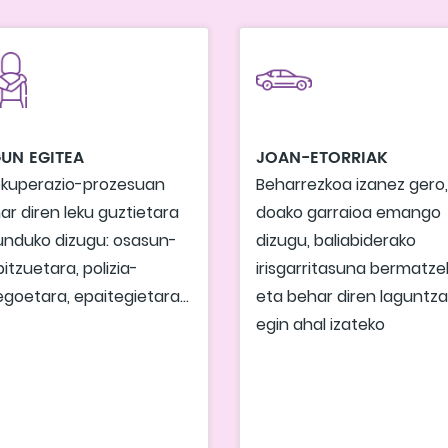
UN EGITEA
JOAN-ETORRIAK
ekuperazio-prozesuan
Beharrezkoa izanez gero,
ar diren leku guztietara
doako garraioa emango
unduko dizugu: osasun-
dizugu, baliabiderako
bitzuetara, polizia-
irisgarritasuna bermatze
egoetara, epaitegietara...
eta behar diren laguntza
egin ahal izateko