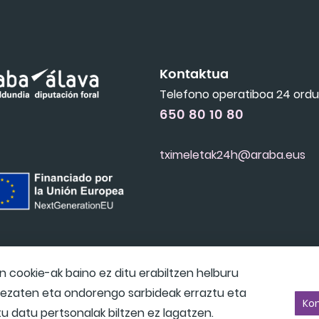
Kontaktua
Telefono operatiboa 24 ordu
650 80 10 80
tximeletak24h@araba.eus
cookie-ak baino ez ditu erabiltzen helburu
 dezaten eta ondorengo sarbideak erraztu eta
Kon
itu datu pertsonalak biltzen ez lagatzen.