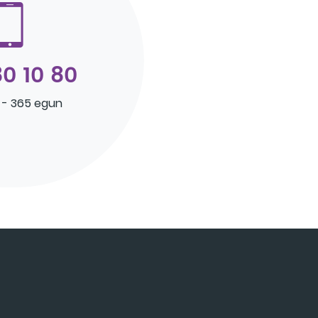
0 10 80
 - 365 egun