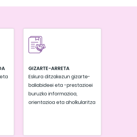
OA
GIZARTE-ARRETA
 eta
Eskura ditzakezun gizarte-
baliabideei eta -prestazioei
buruzko informazioa,
orientazioa eta aholkularitza