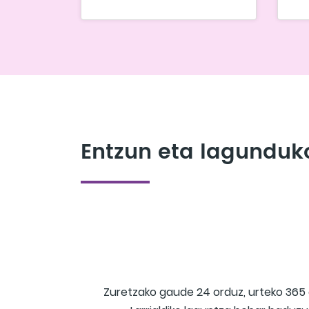
Entzun eta lagunduk
Zuretzako gaude 24 orduz, urteko 36