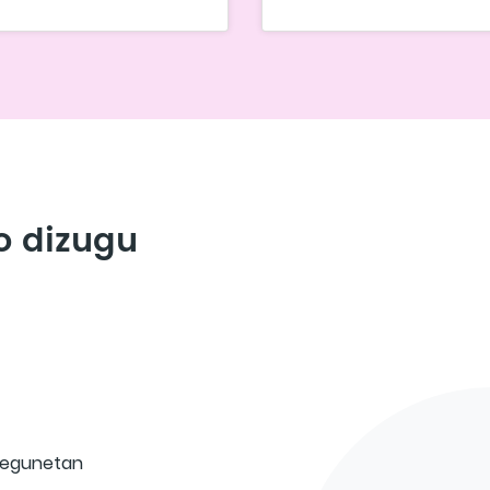
o dizugu
5 egunetan