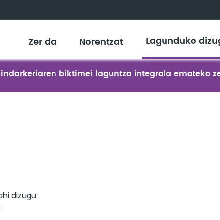
Lagunduko dizu
Zer da
Norentzat
indarkeriaren biktimei laguntza integrala emateko z
ahi dizugu
: