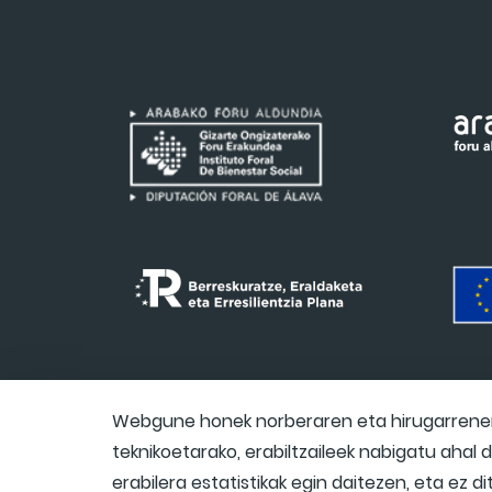
Webgune honek norberaren eta hirugarrenen 
teknikoetarako, erabiltzaileek nabigatu ahal
erabilera estatistikak egin daitezen, eta ez d