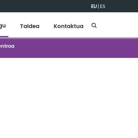
EU
|
ES
gu
Taldea
Kontaktua
entroa