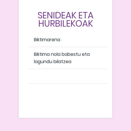
SENIDEAK ETA
HURBILEKOAK
Biktimarena
Biktima nola babestu eta
lagundu bilatzea