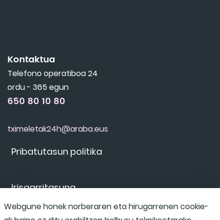
Kontaktua
Telefono operatiboa 24
ordu - 365 egun
650 80 10 80
tximeletak24h@araba.eus
Pribatutasun politika
Irisgarritasuna
Webgune honek norberaren eta hirugarrenen cookie-