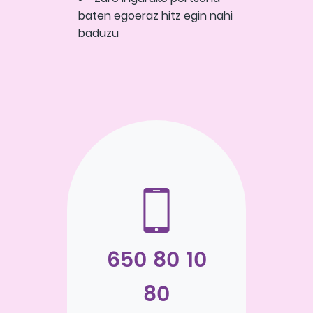
baten egoeraz hitz egin nahi
baduzu
650 80 10
80