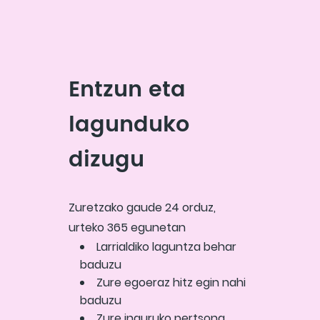
Entzun eta
lagunduko
dizugu
Zuretzako gaude 24 orduz,
urteko 365 egunetan
Larrialdiko laguntza behar
baduzu
Zure egoeraz hitz egin nahi
baduzu
Zure inguruko pertsona