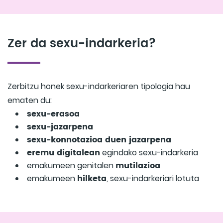
Zer da sexu-indarkeria?
Zerbitzu honek sexu-indarkeriaren tipologia hau
ematen du:
sexu-erasoa
sexu-jazarpena
sexu-konnotazioa duen jazarpena
eremu digitalean
egindako sexu-indarkeria
mutilazioa
emakumeen genitalen
hilketa
emakumeen
, sexu-indarkeriari lotuta