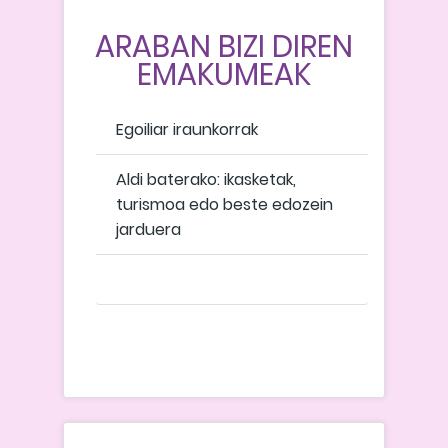
ARABAN BIZI DIREN
EMAKUMEAK
Egoiliar iraunkorrak
Aldi baterako: ikasketak,
turismoa edo beste edozein
jarduera