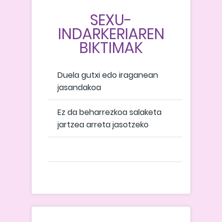
SEXU-
INDARKERIAREN
BIKTIMAK
Duela gutxi edo iraganean
jasandakoa
Ez da beharrezkoa salaketa
jartzea arreta jasotzeko