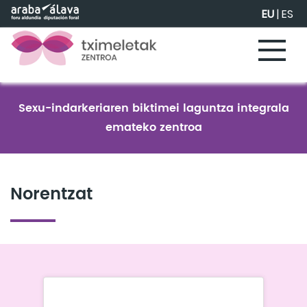
Eduki nagusira joan
EU
|
ES
Sexu-indarkeriaren biktimei laguntza integrala
emateko zentroa
Norentzat