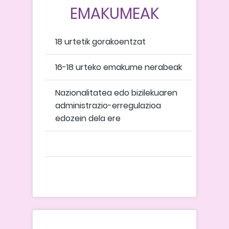
EMAKUMEAK
18 urtetik gorakoentzat
16-18 urteko emakume nerabeak
Nazionalitatea edo bizilekuaren
administrazio-erregulazioa
edozein dela ere